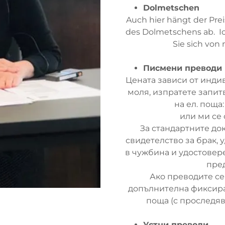
Dolmetschen
Auch hier hängt der Pre
des Dolmetschens ab. Ich
Sie sich von
Писмени преводи
Цената зависи от индив
моля, изпратете запитв
на ел. поща
или ми се 
За стандартните до
свидетелство за брак, 
в чужбина и удостовер
пре
Ако преводите се
допълнителна фиксиран
поща (с проследяв
Устни преводи