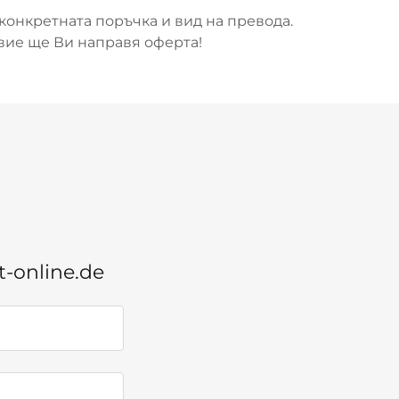
 конкретната поръчка и вид на превода.
вие ще Ви направя оферта!
-online.de