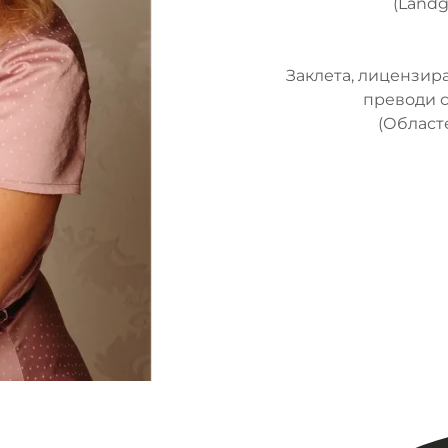
(Landg
Заклета, лицензир
преводи с
(Област