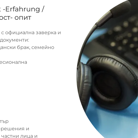
-Erfahrung /
ост- опит
с официална заверка и
 документи:
дански брак, семейно
фесионална
стър
К-решения и
 частни лица и