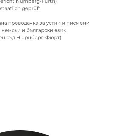
ericht Nürnberg-Fürth)
staatlich geprüft
ана преводачка за устни и писмени
 немски и български език
ен съд Нюрнберг-Фюрт)