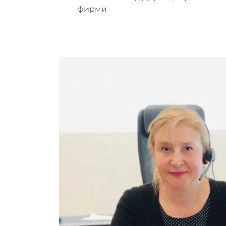
фирми