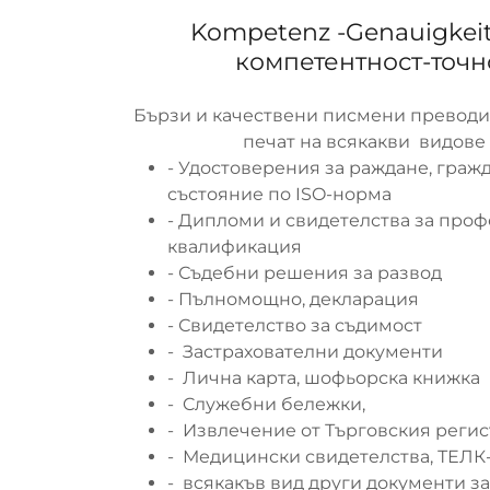
Kompetenz -Genauigkeit 
компетентност-точн
Бързи и качествени писмени преводи 
печат на всякакви видове
- Удостоверения за раждане, граж
състояние по ISO-норма
- Дипломи и свидетелства за про
квалификация
- Съдебни решения за развод
- Пълномощно, декларация
- Свидетелство за съдимост
- Застрахователни документи
- Личнa картa, шофьорска книжка
- Cлужебни бележки,
- Извлечение от Търговския реги
- Медицински свидетелства, ТЕЛ
- всякакъв вид други документи за