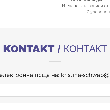
И тук цената зависи от
С удоволст
KONTAKT / КОНТАКТ
 /електронна поща на: kristina-schwab@t